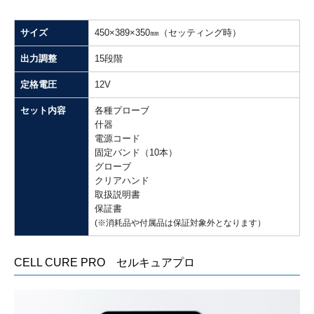
サイズ
450×389×350㎜（セッティング時）
出力調整
15段階
定格電圧
12V
セット内容
各種プローブ
什器
電源コード
固定バンド（10本）
グローブ
クリアハンド
取扱説明書
保証書
(※消耗品や付属品は保証対象外となります）
CELL CURE PRO セルキュアプロ