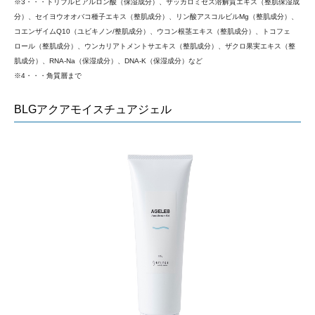
※3・・・トリプルヒアルロン酸（保湿成分）、サッカロミセス溶解質エキス（整肌保湿成
分）、セイヨウオオバコ種子エキス（整肌成分）、リン酸アスコルビルMg（整肌成分）、
コエンザイムQ10（ユビキノン/整肌成分）、ウコン根茎エキス（整肌成分）、トコフェ
ロール（整肌成分）、ウンカリアトメントサエキス（整肌成分）、ザクロ果実エキス（整
肌成分）、RNA-Na（保湿成分）、DNA-K（保湿成分）など
※4・・・角質層まで
BLGアクアモイスチュアジェル