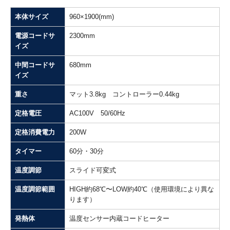
本体サイズ
960×1900(mm)
電源コードサ
2300mm
イズ
中間コードサ
680mm
イズ
重さ
マット3.8kg コントローラー0.44kg
定格電圧
AC100V 50/60Hz
定格消費電力
200W
タイマー
60分・30分
温度調節
スライド可変式
温度調節範囲
HIGH約68℃〜LOW約40℃（使用環境により異な
ります）
発熱体
温度センサー内蔵コードヒーター