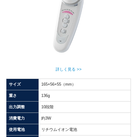
MEDIA INFO 2023
MEDIA INFO 2022
MEDIA INFO 2021
MEDIA INFO 2020
ONLINE SHOP
詳しく見る >>
EXPERIENCE
サイズ
165×56×55（mm）
イベント情報
重さ
136g
セルキュア４TPLUS
出力調整
10段階
セルキュア４T++
消費電力
約3W
草刈民代さんスペシャルトークショー
使用電池
リチウムイオン電池