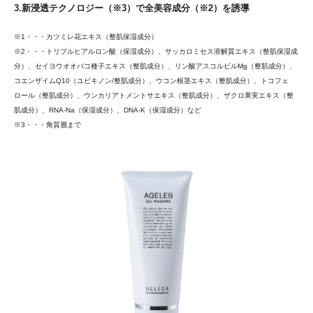
3.新浸透テクノロジー（※3）で全美容成分（※2）を誘導
※1・・・カツミレ花エキス（整肌保湿成分）
※2・・・トリプルヒアルロン酸（保湿成分）、サッカロミセス溶解質エキス（整肌保湿成
分）、セイヨウオオバコ種子エキス（整肌成分）、リン酸アスコルビルMg（整肌成分）、
コエンザイムQ10（ユビキノン/整肌成分）、ウコン根茎エキス（整肌成分）、トコフェ
ロール（整肌成分）、ウンカリアトメントサエキス（整肌成分）、ザクロ果実エキス（整
肌成分）、RNA-Na（保湿成分）、DNA-K（保湿成分）など
※3・・・角質層まで