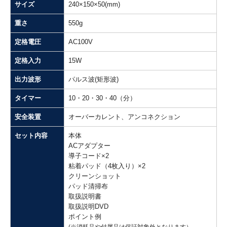
サイズ
240×150×50(mm)
重さ
550g
定格電圧
AC100V
定格入力
15W
出力波形
パルス波(矩形波)
タイマー
10・20・30・40（分）
安全装置
オーバーカレント、アンコネクション
セット内容
本体
ACアダプター
導子コード×2
粘着パッド（4枚入り）×2
クリーンショット
パッド清掃布
取扱説明書
取扱説明DVD
ポイント例
(※消耗品や付属品は保証対象外となります）