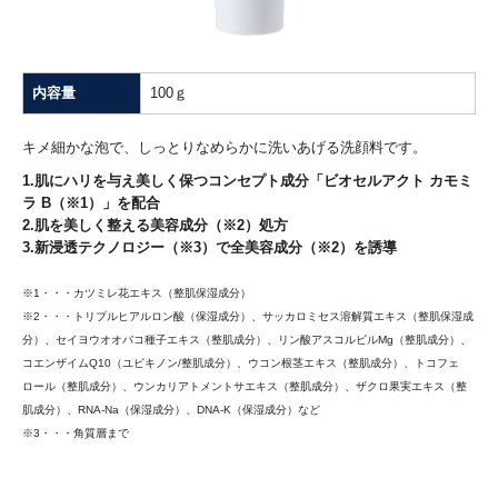
内容量
100ｇ
キメ細かな泡で、しっとりなめらかに洗いあげる洗顔料です。
1.肌にハリを与え美しく保つコンセプト成分「ビオセルアクト カモミ
ラ B（※1）」を配合
2.肌を美しく整える美容成分（※2）処方
3.新浸透テクノロジー（※3）で全美容成分（※2）を誘導
※1・・・カツミレ花エキス（整肌保湿成分）
※2・・・トリプルヒアルロン酸（保湿成分）、サッカロミセス溶解質エキス（整肌保湿成
分）、セイヨウオオバコ種子エキス（整肌成分）、リン酸アスコルビルMg（整肌成分）、
コエンザイムQ10（ユビキノン/整肌成分）、ウコン根茎エキス（整肌成分）、トコフェ
ロール（整肌成分）、ウンカリアトメントサエキス（整肌成分）、ザクロ果実エキス（整
肌成分）、RNA-Na（保湿成分）、DNA-K（保湿成分）など
※3・・・角質層まで