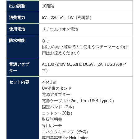
出力調整
10段階
消費電力
5V、220mA、1W（充電器）
使用電池
リチウムイオン電池
防水機能
なし
(湿度の高い浴室でのご使用やスチーマーとの併
用はお控えください)
電源アダプ
AC100~240V 50/60Hz DC5V、2A（USB Aタイ
ター
プ）
セット内容
本体1台
UV消毒スタンド
電源アダプター
電源ケーブル 0.2m、1m（USB Type-C）
固定バンド（2本）
コットン（20枚）
取扱説明書
専用ポーチ
コネクタキャップ（予備）
専用美容液 for Hair Lotion