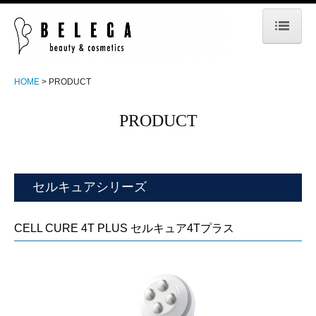
HOME
HOME
PRODUCT
BUSINESS
PRODUCT
PARTNER
SEMINAR
PRODUCT
セルキュアシリーズ
ABOUT
CELL CURE 4T PLUS セルキュア4Tプラス
MEDIA INFO 2026
MEDIA INFO 2025
MEDIA INFO 2024