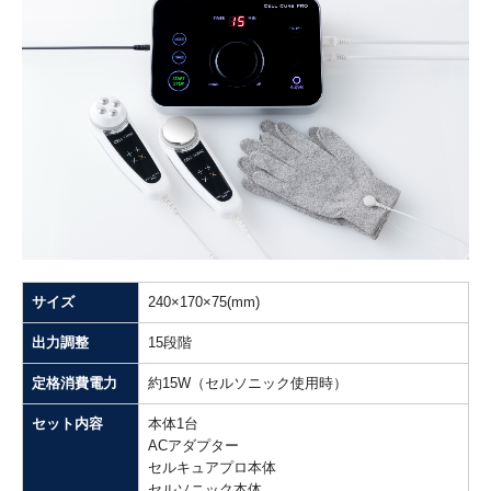
サイズ
240×170×75(mm)
出力調整
15段階
定格消費電力
約15W（セルソニック使用時）
セット内容
本体1台
ACアダプター
セルキュアプロ本体
セルソニック本体