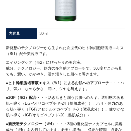
内容量
30ml
新発想のテクノロジーから生まれた次世代のヒト幹細胞培養液エキス
（※1）配合美容液です。
エイジングケア（※2）にぴったりの美容液。
成分、テクノロジー、処方の多角的アプローチで、360度どこから見
ても、潤い、かがやき、活き活きした肌へと導きます。
●ヒト幹細胞培養液エキス（※1）によるお肌へのアプローチ
・・・ハ
リ、弾力、なめらかさ、潤い、ツヤを与えます。
●3GF（※3）配合
・・・活き活きと潤うお肌へのカギ。透明感のある
肌へ導く（EGF/オリゴペプチド-24（整肌成分））、ハリ・弾力のあ
る肌へ導く（FGF/アセチルデカペプチド-3（保湿成分））、健やかな
肌へ導く（IGF/オリゴペプチド-20（整肌成分））
●新浸透テクノロジー（※4）
・・・3種の進化型ナノカプセルに美容
成分（※5）を内包しています。必要な場所に、必要な時間、必要な