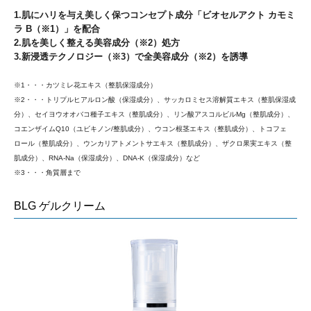
1.肌にハリを与え美しく保つコンセプト成分「ビオセルアクト カモミ
ラ B（※1）」を配合
2.肌を美しく整える美容成分（※2）処方
3.新浸透テクノロジー（※3）で全美容成分（※2）を誘導
※1・・・カツミレ花エキス（整肌保湿成分）
※2・・・トリプルヒアルロン酸（保湿成分）、サッカロミセス溶解質エキス（整肌保湿成
分）、セイヨウオオバコ種子エキス（整肌成分）、リン酸アスコルビルMg（整肌成分）、
コエンザイムQ10（ユビキノン/整肌成分）、ウコン根茎エキス（整肌成分）、トコフェ
ロール（整肌成分）、ウンカリアトメントサエキス（整肌成分）、ザクロ果実エキス（整
肌成分）、RNA-Na（保湿成分）、DNA-K（保湿成分）など
※3・・・角質層まで
BLG ゲルクリーム