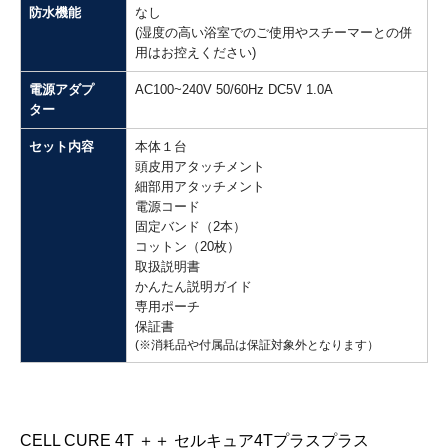
防水機能
なし
(湿度の高い浴室でのご使用やスチーマーとの併
用はお控えください)
電源アダプ
AC100~240V 50/60Hz DC5V 1.0A
ター
セット内容
本体１台
頭皮用アタッチメント
細部用アタッチメント
電源コード
固定バンド（2本）
コットン（20枚）
取扱説明書
かんたん説明ガイド
専用ポーチ
保証書
(※消耗品や付属品は保証対象外となります）
CELL CURE 4T ＋＋ セルキュア4Tプラスプラス