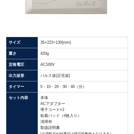
サイズ
35×222×130(mm)
重さ
420g
定格電圧
AC100V
出力波形
パルス波(正弦波)
タイマー
5・10・20・30・40（分）
セット内容
本体
ACアダプター
導子コード×2
粘着パッド（4枚入り）
清掃布
取扱説明書
(※消耗品や付属品は保証対象外となります）