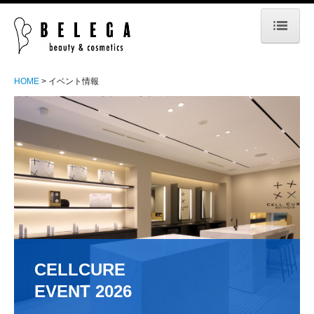
HOME
HOME
イベント情報
BUSINESS
PARTNER
SEMINAR
PRODUCT
ABOUT
MEDIA INFO 2026
CELLCURE 

MEDIA INFO 2025
EVENT 2026
MEDIA INFO 2024