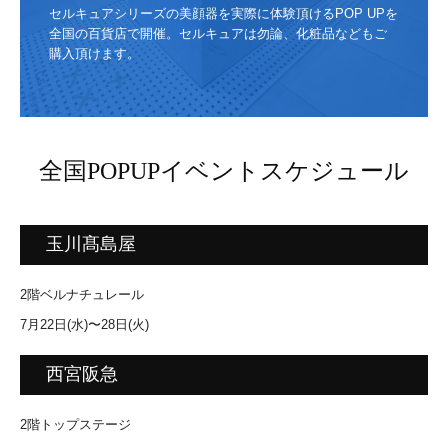
セルキュアシリーズの美顔器を実際に体験頂けるPOP UPを
MEDIA INFO 2023
全国の百貨店で開催。セルキュアは勿論、化粧品などもご
購入頂けます。
MEDIA INFO 2022
MEDIA INFO 2021
MEDIA INFO 2020
全国POPUPイベントスケジュール
ONLINE SHOP
玉川髙島屋
EXPERIENCE
イベント情報
2階ベルナチュレール
7月22日(水)〜28日(火)
セルキュア４TPLUS
西宮阪急
セルキュア４T++
草刈民代さんスペシャルトークショー
2階トップステージ