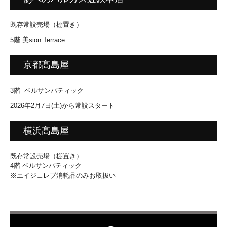
既存常設売場（棚置き）
5階 美sion Terrace
京都髙島屋
3階
ベルサンパティック
2026年2月7日(土)から常設スタート
横浜髙島屋
既存常設売場（棚置き）
4階 ベルサンパティック
※エイジェレブ消耗品のみお取扱い