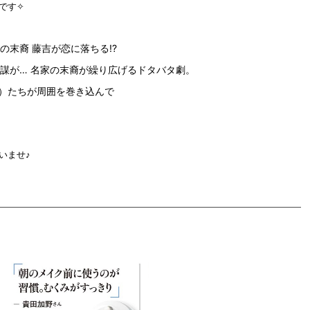
です✧
の末裔 藤吉が恋に落ちる!?
謀が… 名家の末裔が繰り広げるドタバタ劇。
）たちが周囲を巻き込んで
いませ♪