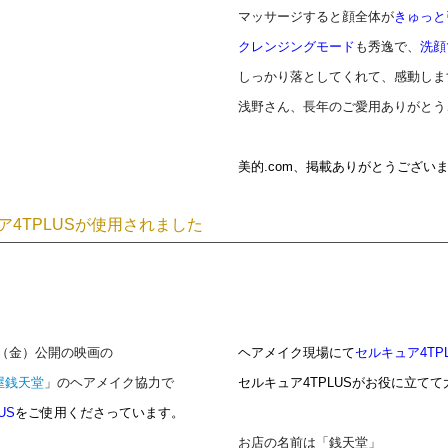
マッサージすると顔全体が
きゅっと
クレンジングモード
も秀逸で、
洗顔
しっかり落としてくれて、感動しま
浅野さん、長年のご愛用ありがとう
美的.com、掲載ありがとうござい
4TPLUS
が使用されました
3日（金）公開の映画の
ヘアメイク現場にて
セルキュア4TP
屋銭天堂
」のヘアメイク協力で
セルキュア4TPLUSがお役
に立てて大
US
をご
使用くださっています。
お店の名前は「銭天堂」