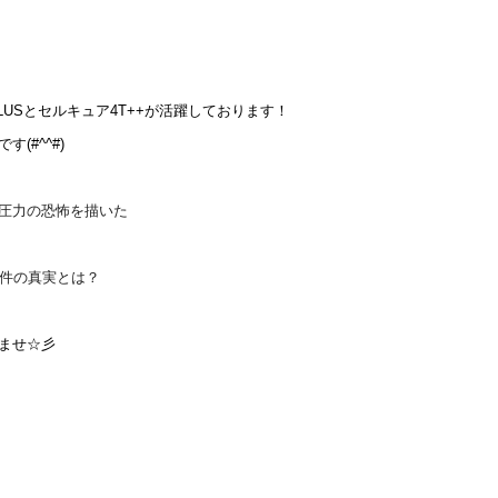
LUSとセルキュア4T++が活躍しております！
(#^^#)
圧力の恐怖を描いた
事件の真実とは？
ませ☆彡