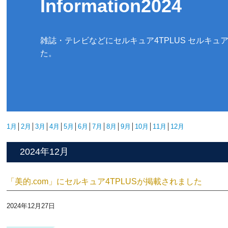
Information2024
雑誌・テレビなどにセルキュア4TPLUS セルキュア
た。
1月
│
2月
│
3月
│
4月
│
5月
│
6月
│
7月
│
8月
│
9月
│
10月
│
11月
│
12月
2024年12月
「美的.com」に
セ
ルキュア4TPLUS
が掲載されました
2024年12月27日