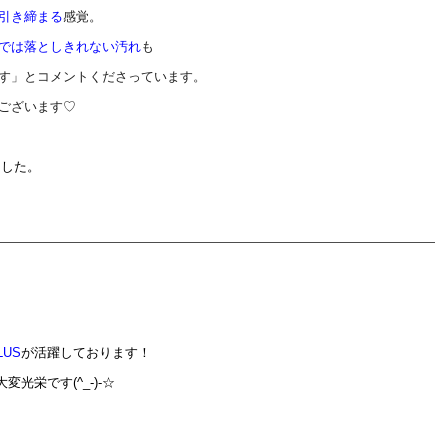
引き締まる
感覚。
では落としきれない汚れ
も
す」とコメントくださっています。
ございます♡
ました。
LUS
が活躍しております！
変光栄です(^_-)-☆