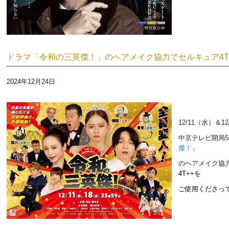
ドラマ「令和の三英傑！」のヘアメイク協力で
セ
ルキュア4T
2024年12月24日
12/11（水）＆1
中京テレビ開局5
傑！
」
のヘアメイク協
4T++を
ご
使用くださっ