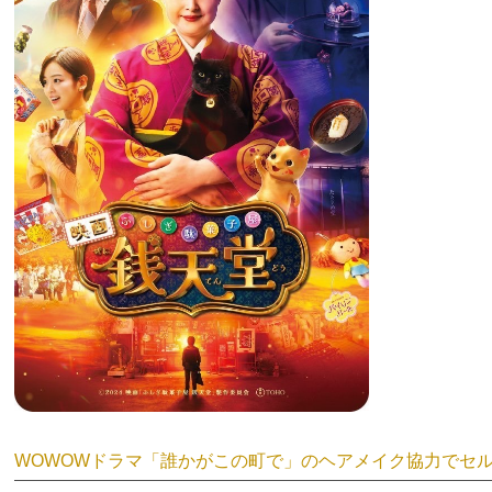
WOWOWドラマ「誰かがこの町で」のヘアメイク協力で
セ
ル