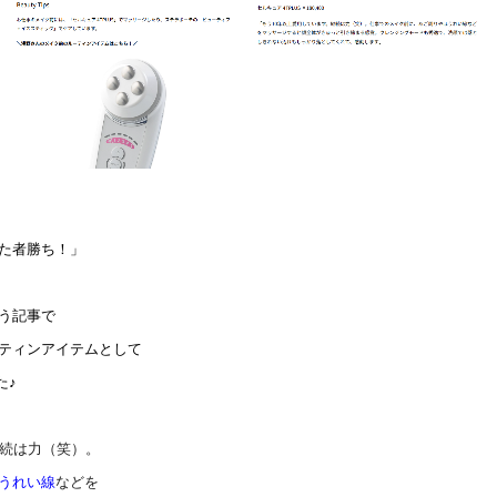
た者勝ち！」
う記事で
ティンアイテムとして
た♪
継続は力（笑）。
うれい線
などを