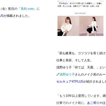
0日（金）配信の「
美的.com
」に
US
が掲載されました。
「肌も健康も、コツコツを長く続け
仕事と美容、そして人生。
浅野ゆう子「待てば、天露。」とい
🔗
浅野ゆう子
さんのメイク前のルー
セルキュア4TPLUS
が紹介されまし
「もう10年以上愛用しています。
仕事でのメイク前に、
あご周り
や
ほ