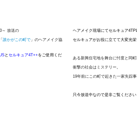
00～ 放送の
ヘアメイク現場にてセルキュア4TP
「
誰かがこの町で
」のヘアメイク協
セルキュアがお役
に立てて大変光栄です
US
と
セルキュア4T++
をご
使用くだ
ある新興住宅地を舞台に忖度と同町
衝撃の社会はミステリー。
19年前にこの町で起きた一家失踪
只今放送中なので是非ご覧ください