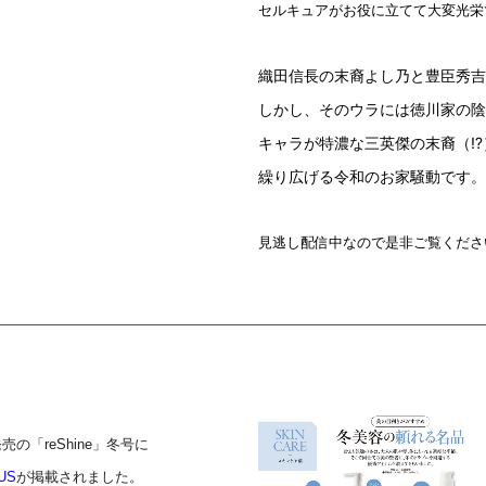
セルキュアがお役
に立てて大変光栄
織田信長の末裔よし乃と豊臣秀吉
しかし、そのウラには徳川家の陰
キャラが特濃な三英傑の末裔（⁉
繰り広げる令和のお家騒動です。
見逃し配信中なので是非ご覧くださ
発売の「reShine」冬号に
US
が掲載されました。