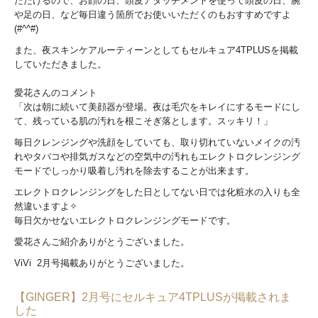
ただけるので、お顔の日、頭皮アタッチメントを使って頭皮の日、腕
や足の日、など毎日違う箇所でお使いいただくのもおすすめですよ
(#^^#)
また、夜スキンケアルーティーンとしてもセルキュア4TPLUSを掲載
していただきました。
愛花さんのコメント
「次は朝に続いて美顔器が登場。夜は毛穴をキレイにするモードにし
て、残っている肌の汚れを根こそぎ落とします。スッキリ！」
毎日クレンジングや洗顔をしていても、取り切れていないメイクの汚
れやタバコや排気ガスなどの空気中の汚れもエレクトロクレンジング
モードでしっかり吸着し汚れを除去することが出来ます。
エレクトロクレンジングをした日としてない日では化粧水の入りも全
然違いますよ✧
毎日欠かせないエレクトロクレンジングモードです。
愛花さんご紹介ありがとうございました。
ViVi 2月号掲載ありがとうございました。
【GINGER】2月号にセルキュア4TPLUSが掲載されま
した