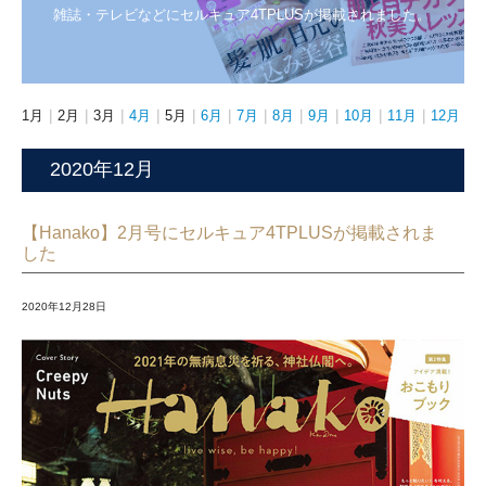
雑誌・テレビなどにセルキュア4TPLUSが掲載されました。
MEDIA INFO 2023
MEDIA INFO 2022
1月
｜
2月
｜
3月
｜
4月
｜
5月
｜
6月
｜
7月
｜
8月
｜
9月
｜
10月
｜
11月
｜
12月
MEDIA INFO 2021
2020年12月
MEDIA INFO 2020
ONLINE SHOP
【Hanako】2月号にセルキュア4TPLUSが掲載されま
した
EXPERIENCE
2020年12月28日
イベント情報
セルキュア４TPLUS
セルキュア４T++
草刈民代さんスペシャルトークショー