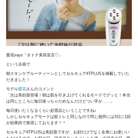
愛花says「オトナ美容宣言♡」
という企画で
朝スキンケアルーティーンとしてセルキュア4TPLUSを掲載していた
だきました！
モデル
愛花
さんのコメント
「次は美顔器登場！朝は肌を引き上げてくれるモードでグッと！本当
は同じところに毎日使っちゃだめなんだけどつい手が……」
毎日使いたくなるくらい必需品ということですね♪
しかしセルキュアモードは筋トレと同じなので同じ個所には3日に1回
が効果的で推奨しております＾＾
セルキュア4TPLUSは美顔器ですが、お顔だけでなく全身にお使いい