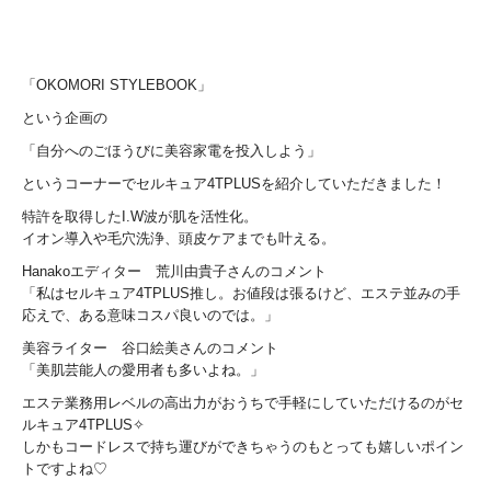
「OKOMORI STYLEBOOK」
という企画の
「自分へのごほうびに美容家電を投入しよう」
というコーナーでセルキュア4TPLUSを紹介していただきました！
特許を取得したI.W波が肌を活性化。
イオン導入や毛穴洗浄、頭皮ケアまでも叶える。
Hanakoエディター 荒川由貴子さんのコメント
「私はセルキュア4TPLUS推し。お値段は張るけど、エステ並みの手
応えで、ある意味コスパ良いのでは。」
美容ライター 谷口絵美さんのコメント
「美肌芸能人の愛用者も多いよね。」
エステ業務用レベルの高出力がおうちで手軽にしていただけるのがセ
ルキュア4TPLUS✧
しかもコードレスで持ち運びができちゃうのもとっても嬉しいポイン
トですよね♡