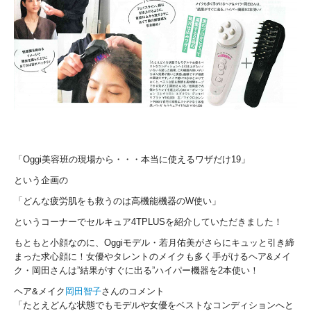
「Oggi美容班の現場から・・・本当に使えるワザだけ19」
という企画の
「どんな疲労肌をも救うのは高機能機器のW使い」
というコーナーでセルキュア4TPLUSを紹介していただきました！
もともと小顔なのに、Oggiモデル・若月佑美がさらにキュッと引き締
まった求心顔に！女優やタレントのメイクも多く手がけるヘア&メイ
ク・岡田さんは”結果がすぐに出る”ハイパー機器を2本使い！
ヘア&メイク
岡田智子
さんのコメント
「たとえどんな状態でもモデルや女優をベストなコンディションへと